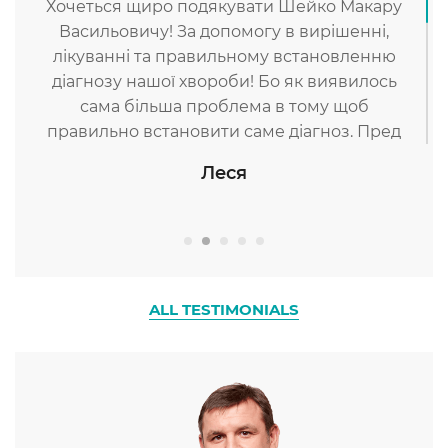
Хочеться щиро подякувати Шейко Макару
Васильовичу! За допомогу в вирішенні,
лікуванні та правильному встановленню
діагнозу нашої хвороби! Бо як виявилось
сама більша проблема в тому щоб
правильно встановити саме діагноз. Пред
історія така .В дитини (14 років) в один
Леся
прекрасний день опускається повіка,
діагнозів в Охматдиті нам ставили багато,
робили безліч обстежень але все марно
,поки шукали підтвердження, повіка
самостійно піднялася. На цьому нам сказали
все, пройшло і нічого не бачимо, можливо
ALL TESTIMONIALS
перехідний вік, як стане гірше звертайтесь.
Так через місяць стало гірше, опускається
ще одна повіка і додається двоїння в очах,
швидка стомлюваність. Що ми пережили
один Бог знає. Слава Богу що нам порадили