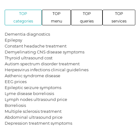
TOP
TOP
TOP
TOP
categories
menu
queries
services
Dementia diagnostics
Epilepsy
Constant headache treatment
Demyelinating CNS disease symptoms
Thyroid ultrasound cost
Autism spectrum disorder treatment
Herpesvirus infections clinical guidelines
Asthenic syndrome disease
EEG prices
Epileptic seizure symptoms
Lyme disease borreliosis
Lymph nodes ultrasound price
Borreliosis
Multiple sclerosis treatment
Abdominal ultrasound price
Depression treatment symptoms
Psychiatrist consultation for a child with ASD
Myasthenic syndrome symptoms