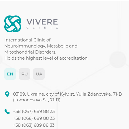
Autoimmune baldness
Senile dementia treatment
Parkinson's disease treatment centers
Thyroid ultrasound diagnostics
All panic attack symptoms
International Clinic of
Neuroimmunology, Metabolic and
Mitochondrial Disorders.
Holds the highest level of accreditation.
EN
RU
UA
03189, Ukraine, city of Kyiv, st. Yulia Zdanovska, 71-B
(Lomonosova St., 71-B)
+38 (067) 689 88 33
+38 (066) 689 88 33
+38 (063) 689 88 33