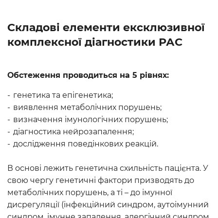
Складові елементи ексклюзивної
комплексної діагностики РАС
Обстеження проводиться на 5 рівнях:
генетика та епігенетика;
виявлення метаболічних порушень;
визначення імунологічних порушень;
діагностика нейрозапалення;
дослідження поведінкових реакцій.
В основі лежить генетична схильність пацієнта. У
свою чергу генетичні фактори призводять до
метаболічних порушень, а ті – до імунної
дисрегуляції (інфекційний синдром, аутоімунний
синдром, імунне запалення, алергічний синдром