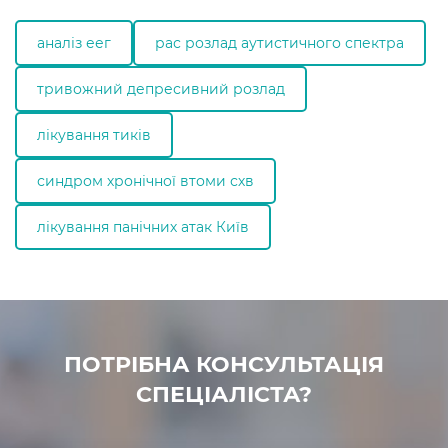
аналіз еег
рас розлад аутистичного спектра
тривожний депресивний розлад
лікування тиків
синдром хронічної втоми схв
лікування панічних атак Київ
ПОТРІБНА КОНСУЛЬТАЦІЯ
СПЕЦІАЛІСТА?