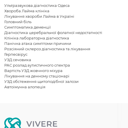
Ультразвукова діагностика Одеса
Хвороба Лайма клініка
Лікування хвороби Лайма в Україні
Головний біль
Симптоматика деменції
Діагностика церебральної фолатної недостатності
Клініка лабораторна діагностика
Панічна атака симптоми причини
Розсіяний склероз діагностика та лікування
Герпесвірус
УЗД сечовика
РАС розлад аутистичного спектра
Вартість УЗД жовчного міхура
Лікування на денному стаціонарі
УЗД обстеження щитоподібної залози
Автоімунна алопеція
Хвороба Лайма в Україні
Розсіяний склероз діагностика
Лікування розсіяного енцефаломієліту
Симптоми хвороби Лайма
Вартість УЗД нирок
Напади панічної атаки лікування
Медіальна скронева епілепсія