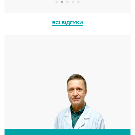
,поки шукали підтвердження, повіка
самостійно піднялася. На цьому нам сказали
все, пройшло і нічого не бачимо, можливо
ВСІ ВІДГУКИ
перехідний вік, як стане гірше звертайтесь.
Так через місяць стало гірше, опускається
ще одна повіка і додається двоїння в очах,
швидка стомлюваність. Що ми пережили
один Бог знає. Слава Богу що нам порадили
клініку VІVERE, там ми потрапили на прийом
до Макара Васильовича, чесно за пів години
нам попередньо поставили діагноз (ми 4
місяці бігали по різних спеціалістах) а саме
Мітохондріальна дисфункція, потрібно ще
було доздавати аналізи. І відразу назначили
лікування. Моєму подиву не було меж після
першого прийому ліків призначених в
дитини відразу стабілізувався стан очей, на
протязі тижня пройшло двоїння (диплопія),