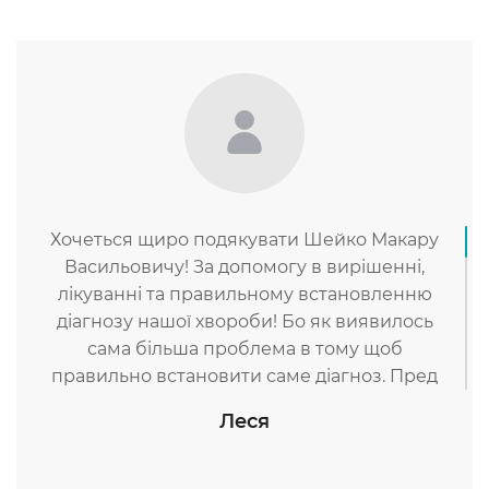
Хочеться щиро подякувати Шейко Макару
Васильовичу! За допомогу в вирішенні,
лікуванні та правильному встановленню
діагнозу нашої хвороби! Бо як виявилось
сама більша проблема в тому щоб
правильно встановити саме діагноз. Пред
історія така .В дитини (14 років) в один
Леся
прекрасний день опускається повіка,
діагнозів в Охматдиті нам ставили багато,
робили безліч обстежень але все марно