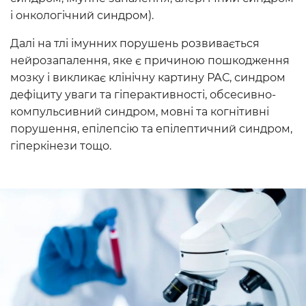
і онкологічний синдром).
Далі на тлі імунних порушень розвивається
нейрозапалення, яке є причиною пошкодження
мозку і викликає клінічну картину РАС, синдром
дефіциту уваги та гіперактивності, обсесивно-
компульсивний синдром, мовні та когнітивні
порушення, епілепсію та епілептичний синдром,
гіперкінези тощо.