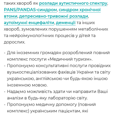
таких хвороб як
розлади аутистичного спектру
,
PANS/PANDAS-синдром
,
синдром хронічної
втоми
,
депресивно-тривожні розлади
,
аутоімунні енцефаліти
,
деменції
та інших
хвороб, зумовлених порушенням метаболічних
та нейроімунологічних процесів у дітей та
дорослих.
Для іноземних громадян розроблений повний
комплекс послуги «Медичний туризм».
Пропонуємо консультативні послуги провідних
вузькоспеціалізованих фахівців України та світу
українською, англійською чи будь-якою іншою
іноземною мовою.
Надаємо можливість здати чи направити Ваші
аналізи в будь-яку лабораторію світу.
Пропонуємо медичну допомогу (повний
комплекс) українським пацієнтам, які