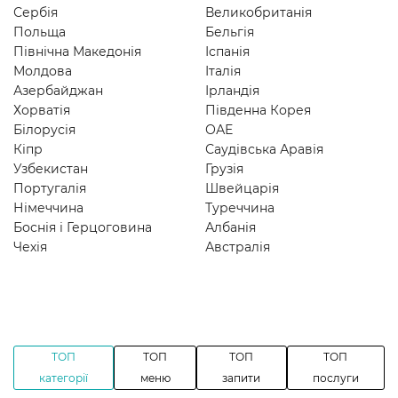
Сербія
Великобританія
Польща
Бельгія
Північна Македонія
Іспанія
Молдова
Італія
Азербайджан
Ірландія
Хорватія
Південна Корея
Білорусія
ОАЕ
Кіпр
Саудівська Аравія
Узбекистан
Грузія
Португалія
Швейцарія
Німеччина
Туреччина
Боснія і Герцоговина
Албанія
Чехія
Австралія
ТОП
ТОП
ТОП
ТОП
категорії
меню
запити
послуги