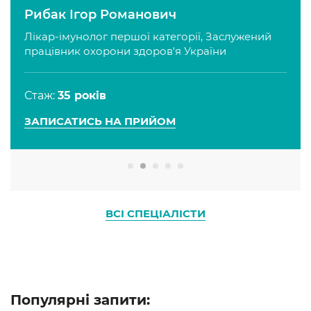
Рибак Ігор Романович
дитина ожила. Відповідно ми ще лікуємось
але дуже дякуємо за компетентність,
Лікар-імунолог першої категорії, Заслужений
працівник охорони здоров'я України
уважність і правильний підхід.
Стаж:
35 років
ЗАПИСАТИСЬ НА ПРИЙОМ
ВСІ СПЕЦІАЛІСТИ
Популярні запити: