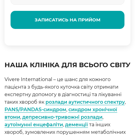
ЗАПИСАТИСЬ НА ПРИЙОМ
НАША КЛІНІКА ДЛЯ ВСЬОГО СВІТУ
Vivere International – це шанс для кожного
пацієнта з будь-якого куточка світу отримати
експертну допомогу в діагностиці та лікуванні
таких хвороб як
розлади аутистичного спектру
,
PANS/PANDAS-синдром
,
синдром хронічної
втоми
,
депресивно-тривожні розлади
,
аутоімунні енцефаліти
,
деменції
та інших
хвороб, зумовлених порушенням метаболічних