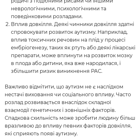
родичі з подібними рисами чи іншими
неврологічними, психологічними та
поведінковими розладами.
Вплив довкілля. Деякі чинники довкілля здатні
спровокувати розвиток аутизму. Наприклад,
вплив токсичних речовин на плід у процесі
ембріогенезу, таких як ртуть або деякі лікарські
препарати, може вплинути на розвиток мозку
в плода або дитини, яка вже народилася, і
збільшити ризик виникнення РАС.
Важливо відмітити, що аутизм не є наслідком
нестачі виховання чи соціального впливу. Часто
розлад розвивається внаслідок складної
взаємодії генетичних і зовнішніх факторів.
Спадкова схильність може зробити людину більш
вразливою до впливу певних факторів довкілля,
які сприяють появі аутизму.