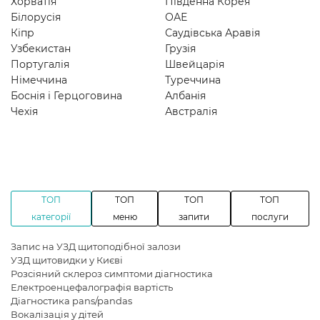
Хорватія
Південна Корея
Білорусія
ОАЕ
Кіпр
Саудівська Аравія
Узбекистан
Грузія
Португалія
Швейцарія
Німеччина
Туреччина
Боснія і Герцоговина
Албанія
Чехія
Австралія
ТОП
ТОП
ТОП
ТОП
категорії
меню
запити
послуги
Запис на УЗД щитоподібної залози
УЗД щитовидки у Києві
Розсіяний склероз симптоми діагностика
Електроенцефалографія вартість
Діагностика pans/pandas
Вокалізація у дітей