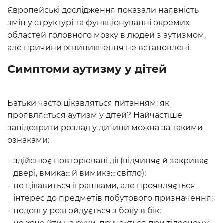
Європейські дослідження показали наявність
змін у структурі та функціонуванні окремих
областей головного мозку в людей з аутизмом,
але причини їх виникнення не встановлені.
Симптоми аутизму у дітей
Батьки часто цікавляться питанням: як
проявляється аутизм у дітей? Найчастіше
запідозрити розлад у дитини можна за такими
ознаками:
здійснює повторювані дії (відчиняє й закриває
двері, вмикає й вимикає світло);
не цікавиться іграшками, але проявляється
інтерес до предметів побутового призначення;
подовгу розгойдується з боку в бік;
не хоче йти на руки, пручається при тілесному