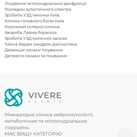
Лікування мітохондріальної дисфункції
Розладом аутистичного спектра
Зробити УЗД печінки Київ
Клініка головного болю Київ
Розсіяний склероз клініка
Хвороба Лайма бореліоз
Зробити УЗД молочної залози
Гійєна-Барре синдром діагностика
Деменція ознаки лікування
Депресія ознаки та лікування
Діагностика невриту лицьового нерва
Депресія симптоми лікування
Обстеження головного мозку ЕЕГ
Денний стаціонар Київ
Міастенії лікування
Діагноз деменція
Лікування невриту лицьового нерва в Києві
УЗД органів малого таза у жінок
Міжнародна клініка нейроімунології,
метаболічних та мітохондріальних
порушень.
МАЄ ВИЩУ КАТЕГОРІЮ