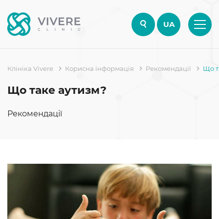
UA
Клініка Vivere
Корисна інформація
Рекомендації
Що т
Що таке аутизм?
Рекомендації