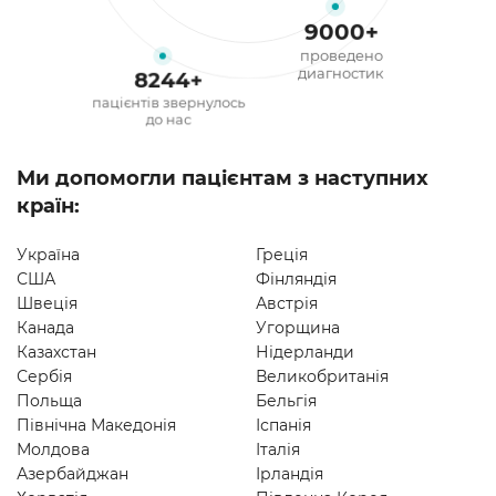
9000
+
проведено
диагностик
8244
+
пацієнтів звернулось
до нас
Ми допомогли пацієнтам з наступних
країн:
Україна
Греція
США
Фінляндія
Швеція
Австрія
Канада
Угорщина
Казахстан
Нідерланди
Сербія
Великобританія
Польща
Бельгія
Північна Македонія
Іспанія
Молдова
Італія
Азербайджан
Ірландія