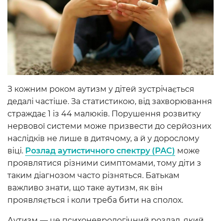
З кожним роком аутизм у дітей зустрічається
дедалі частіше. За статистикою, від захворювання
страждає 1 із 44 малюків. Порушення розвитку
нервової системи може призвести до серйозних
наслідків не лише в дитячому, а й у дорослому
віці.
Розлад аутистичного спектру (РАС)
може
проявлятися різними симптомами, тому діти з
таким діагнозом часто різняться. Батькам
важливо знати, що таке аутизм, як він
проявляється і коли треба бити на сполох.
Аутизм — це психоневрологічний розлад, який