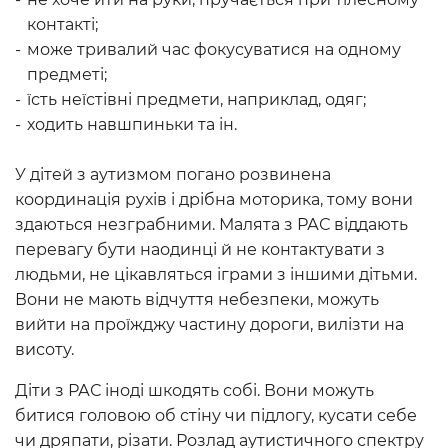
контакті;
може тривалий час фокусуватися на одному
предметі;
їсть неїстівні предмети, наприклад, одяг;
ходить навшпиньки та ін.
У дітей з аутизмом погано розвинена
координація рухів і дрібна моторика, тому вони
здаються незграбними. Малята з РАС віддають
перевагу бути наодинці й не контактувати з
людьми, не цікавляться іграми з іншими дітьми.
Вони не мають відчуття небезпеки, можуть
вийти на проїжджу частину дороги, вилізти на
висоту.
Діти з РАС іноді шкодять собі. Вони можуть
битися головою об стіну чи підлогу, кусати себе
чи дряпати, різати. Розлад аутистичного спектру