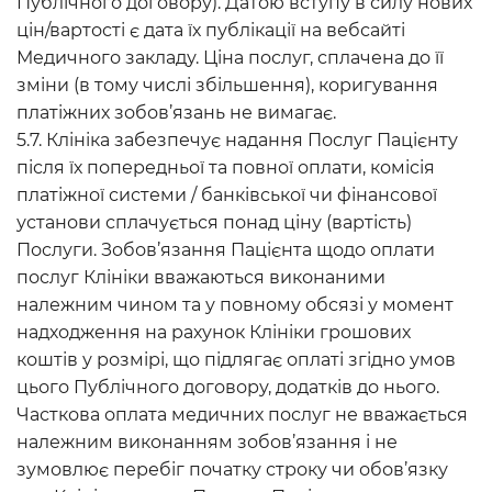
Публічного договору). Датою вступу в силу нових
цін/вартості є дата їх публікації на вебсайті
Медичного закладу. Ціна послуг, сплачена до її
зміни (в тому числі збільшення), коригування
платіжних зобов’язань не вимагає.
5.7. Клініка забезпечує надання Послуг Пацієнту
після їх попередньої та повної оплати, комісія
платіжної системи / банківської чи фінансової
установи сплачується понад ціну (вартість)
Послуги. Зобов’язання Пацієнта щодо оплати
послуг Клініки вважаються виконаними
належним чином та у повному обсязі у момент
надходження на рахунок Клініки грошових
коштів у розмірі, що підлягає оплаті згідно умов
цього Публічного договору, додатків до нього.
Часткова оплата медичних послуг не вважається
належним виконанням зобов’язання і не
зумовлює перебіг початку строку чи обов’язку