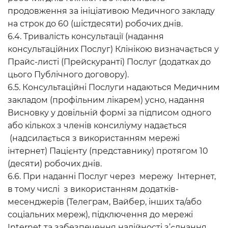
продовження за ініціативою Медичного закладу
на строк до 60 (шістдесяти) робочих днів.
6.4. Тривалість консультації (надання
консультаційних Послуг) Клінікою визначається у
Прайс-листі (Прейскуранті) Послуг (додатках до
цього Публічного договору).
6.5. Консультаційні Послуги надаються Медичним
закладом (профільним лікарем) усно, надання
Висновку у довільній формі за підписом одного
або кількох з членів консиліуму надається
(надсилається з використанням мережі
інтернет) Пацієнту (представнику) протягом 10
(десяти) робочих днів.
6.6. При наданні Послуг через мережу Інтернет,
в тому числі з використанням додатків-
месенджерів (Телеграм, Вайбер, інших та/або
соціальних мереж), підключення до мережі
Internet та забезпечення надійності з’єднання,