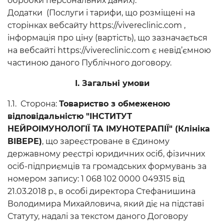
обробки персональних даних).
Додатки (Послуги і тарифи, що розміщені на
сторінках вебсайту https://vivereclinic.com ,
інформація про ціну (вартість), що зазначається
на вебсайті https://vivereclinic.com є невід’ємною
частиною даного Публічного договору.
І. Загальні умови
1.1. Сторона:
Товариство з обмеженою
відповідальністю "ІНСТИТУТ
НЕЙРОІМУНОЛОГІЇ ТА ІМУНОТЕРАПІЇ" (Клініка
ВІВЕРЕ)
, що зареєстроване в Єдиному
державному реєстрі юридичних осіб, фізичних
осіб-підприємців та громадських формувань за
номером запису: 1 068 102 0000 049315 від
21.03.2018 р., в особі директора Стефанишина
Володимира Михайловича, який діє на підставі
Статуту, надалі за текстом даного Договору