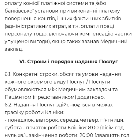
оплату комісії платіжної системи та /або
банківської установи при виконанні платежу
повернення коштів, інших фактичних збитків
(адміністративних втрат, в т.ч. оплати праці
персоналу тощо, включаючи компенсацію частки
упущеної вигоди), якщо таких зазнав Медичний
заклад.
VІ. Строки і порядок надання Послуг
6.1. Конкретні строки, обсяг та умови надання
кожного окремого виду Послуг / Послуги
обумовлюються між Медичним закладом та
Пацієнтом (представником) додатково.
6.2. Надання Послуг здійснюється в межах
графіку роботи Клініки:
- понеділок, вівторок, середа, четвер, п'ятниця,
субота - початок роботи Клініки: 8:00 (вісім год.
нуль хв.)., закінчення роботи: 20:00 (двадцять год.