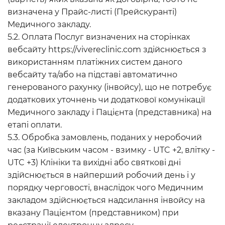
визначена у Прайс-листі (Прейскуранті)
Медичного закладу.
5.2. Оплата Послуг визначених на сторінках
вебсайту https://vivereclinic.com здійснюється з
використанням платіжних систем даного
вебсайту та/або на підставі автоматично
генерованого рахунку (інвойсу), що не потребує
додаткових уточнень чи додаткової комунікації
Медичного закладу і Пацієнта (представника) на
етапі оплати.
5.3. Обробка замовлень, поданих у неробочий
час (за Київським часом - взимку - UTC +2, влітку -
UTC +3) Клініки та вихідні або святкові дні
здійснюється в найперший робочий день і у
порядку черговості, внаслідок чого Медичним
закладом здійснюється надсилання інвойсу на
вказану Пацієнтом (представником) при