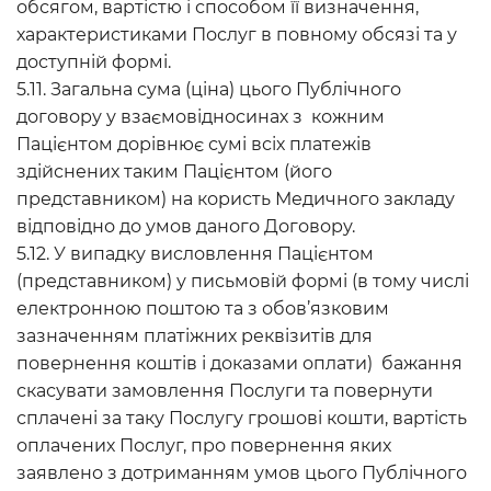
обсягом, вартістю і способом її визначення,
характеристиками Послуг в повному обсязі та у
доступній формі.
5.11. Загальна сума (ціна) цього Публічного
договору у взаємовідносинах з кожним
Пацієнтом дорівнює сумі всіх платежів
здійснених таким Пацієнтом (його
представником) на користь Медичного закладу
відповідно до умов даного Договору.
5.12. У випадку висловлення Пацієнтом
(представником) у письмовій формі (в тому числі
електронною поштою та з обов’язковим
зазначенням платіжних реквізитів для
повернення коштів і доказами оплати) бажання
скасувати замовлення Послуги та повернути
сплачені за таку Послугу грошові кошти, вартість
оплачених Послуг, про повернення яких
заявлено з дотриманням умов цього Публічного