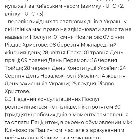
нуль хв.) за Київським часом (взимку - UTC +2,
влітку - UTC +3);
- перелік вихідних та святкових днів в Україні, у
які Клініка має право не здійснювати запис та не
надавати Послуги: 01 січня Новий рік; 07 січня
Різдво Христове; 08 березня Міжнародний
жіночий день; 28 квітня Пасха; 01 травня День
праці; 09 травня День Перемоги; 16 червня
Трійця; 28 червня День Конституції України; 24
Серпня День Незалежності України; 14 жовтня
День захисників України; 25 грудня Різдво
Христове.
6.3. Надання консультаційних Послуг
розпочинається не пізніше, ніж протягом 30
(тридцять) робочих днів з моменту замовлення
та оплати Пацієнтом, в окремо обумовлений між
Клінікою та Пацієнтом час, але з врахуванням
робочих днів Клініки та з можливість