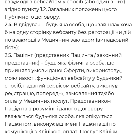
взаємодії з вебсайтом у спосіб (або один з них)
згідно пункту 1.2. Загальних положень цього
Публічного договору.
2.4. Відвідувач – будь-яка особа, що «зайшла» хоча
б на одну сторінку вебсайту без реєстрації чи дій
по взаємодії з Медичним закладом (випадковий
гість);
2.5. Пацієнт (представник Пацієнта / законний
представник) – будь-яка фізична особа, що
прийняла умови даної Оферти, використовує
можливості, функціонал вебсайту у будь-який
спосіб, наданий сервісом вебсайту, виконує
реєстрацію, попереднє замовлення та/або
оплату Медичних послуг. Представником
Пацієнта в розумінні даного Договору
вважається будь-яка особа, яка опікується
Пацієнтом, виконує від імені Пацієнта дії по
комунікації з Клінікою, оплаті Послуг Клініки