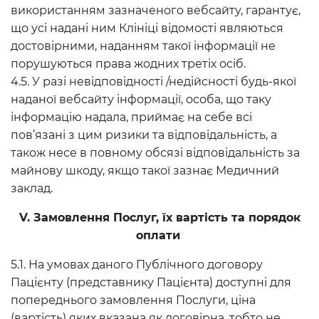
використанням зазначеного вебсайту, гарантує,
що усі надані ним Клініці відомості являються
достовірними, наданням такої інформації не
порушуються права жодних третіх осіб.
4.5. У разі невідповідності /недійсності будь-якої
наданої вебсайту інформації, особа, що таку
інформацію надала, приймає на себе всі
пов’язані з цим ризики та відповідальність, а
також несе в повному обсязі відповідальність за
майнову шкоду, якщо такої зазнає Медичний
заклад.
V. Замовлення Послуг, їх вартість та порядок
оплати
5.1. На умовах даного Публічного договору
Пацієнту (представнику Пацієнта) доступні для
попереднього замовлення Послуги, ціна
(вартість) яких вказана як договірна, тобто не