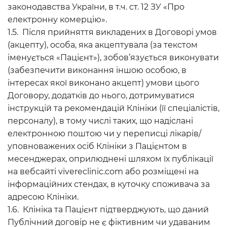
законодавства України, в т.ч. ст. 12 ЗУ «Про
електронну комерцію».
1.5. Після прийняття викладених в Договорі умов
(акцепту), особа, яка акцептувала (за текстом
іменується «Пацієнт»), зобов’язується виконувати
(забезпечити виконання іншою особою, в
інтересах якої виконано акцепт) умови цього
Договору, додатків до нього, дотримуватися
інструкцій та рекомендацій Клініки (її спеціалістів,
персоналу), в тому числі таких, що надіслані
електронною поштою чи у переписці лікарів/
уповноважених осіб Клініки з Пацієнтом в
месенджерах, оприлюднені шляхом їх публікації
на вебсайті vivereclinic.com або розміщені на
інформаційних стендах, в куточку споживача за
адресою Клініки.
1.6. Клініка та Пацієнт підтверджують, що даний
Публічний договір не є фіктивним чи удаваним