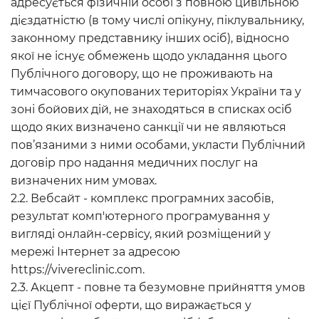
адресується фізичній особі з повною цивільною
дієздатністю (в тому числі опікуну, піклувальнику,
законному представнику інших осіб), відносно
якої не існує обмежень щодо укладання цього
Публічного договору, що не проживають на
тимчасового окупованих територіях України та у
зоні бойових дій, не знаходяться в списках осіб
щодо яких визначено санкції чи не являються
пов’язаними з ними особами, укласти Публічний
договір про надання медичних послуг на
визначених ним умовах.
2.2. Вебсайт - комплекс програмних засобів,
результат комп'ютерного програмування у
вигляді онлайн-сервісу, який розміщений у
мережі Інтернет за адресою
https://vivereclinic.com.
2.3. Акцепт - повне та безумовне прийняття умов
цієї Публічної оферти, що виражається у